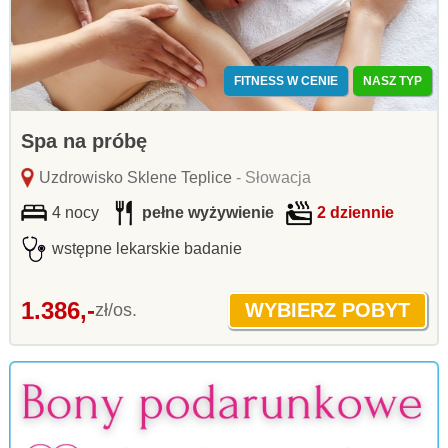
FITNESS W CENIE
NASZ TYP
Spa na próbę
Uzdrowisko Sklene Teplice
- Słowacja
4 nocy
pełne wyżywienie
2 dziennie
wstępne lekarskie badanie
1.386,-
zł/os.