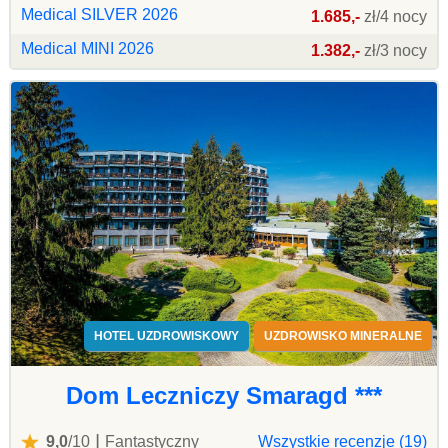
Medical SILVER 2026
1.685,-
zł/4 nocy
Medical MINI 2026
1.382,-
zł/3 nocy
HOTEL UZDROWISKOWY
UZDROWISKO MINERALNE
Dom Leczniczy Smaragd ***
|
9,0
/10
Fantastyczny
Wszystkie recenzje (19)