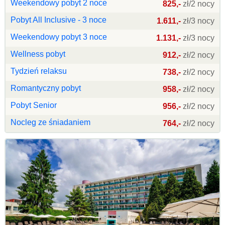
Weekendowy pobyt 2 noce
825,-
zł/2 nocy
Pobyt All Inclusive - 3 noce
1.611,-
zł/3 nocy
Weekendowy pobyt 3 noce
1.131,-
zł/3 nocy
Wellness pobyt
912,-
zł/2 nocy
Tydzień relaksu
738,-
zł/2 nocy
Romantyczny pobyt
958,-
zł/2 nocy
Pobyt Senior
956,-
zł/2 nocy
Nocleg ze śniadaniem
764,-
zł/2 nocy