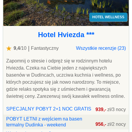
HOTEL WELLNESS
Hotel Hviezda ***
|
9,4
/10
Fantastyczny
Wszystkie recenzje (23)
Zapomnij o stresie i odpręż się w rodzinnym hotelu
Hviezda. Czeka na Ciebie jeden z największych
basenów w Dudincach, uczciwa kuchnia i wellness, po
których poczujesz się jak nowo narodzony. To miejsce,
gdzie relaks spotyka się z uśmiechem i gwarancją
świetnej ceny. Zarezerwuj swój kawałek wellness online.
SPECJALNY POBYT 2+1 NOC GRATIS
939,-
zł/3 nocy
POBYT LETNI z wejściem na basen
956,-
zł/2 nocy
termalny Dudinka - weekend