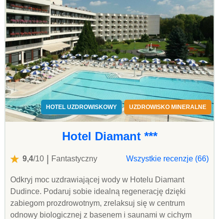
HOTEL UZDROWISKOWY
UZDROWISKO MINERALNE
Hotel Diamant ***
|
9,4
/10
Fantastyczny
Wszystkie recenzje (66)
Odkryj moc uzdrawiającej wody w Hotelu Diamant
Dudince. Podaruj sobie idealną regenerację dzięki
zabiegom prozdrowotnym, zrelaksuj się w centrum
odnowy biologicznej z basenem i saunami w cichym