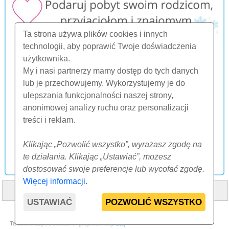
Ta strona używa plików cookies i innych
technologii, aby poprawić Twoje doświadczenia
użytkownika.
My i nasi partnerzy mamy dostęp do tych danych
lub je przechowujemy. Wykorzystujemy je do
ulepszania funkcjonalności naszej strony,
anonimowej analizy ruchu oraz personalizacji
treści i reklam.
Klikając „Pozwolić wszystko”, wyrażasz zgodę na
te działania. Klikając „Ustawiać”, możesz
dostosować swoje preferencje lub wycofać zgodę.
Więcej informacji
.
HOME
O NAS
FAQ
INNE
KONTAKT
USTAWIAĆ
POZWOLIĆ WSZYSTKO
© 2000-2026 CK SUNFLOWERS agency, s.r.o.
Ta strona używa cookie. Więcej informacji
tutaj
.