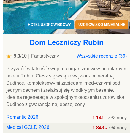
HOTEL UZDROWISKOWY
UZDROWISKO MINERALNE
Dom Leczniczy Rubin
|
9,3
/10
Fantastyczny
Wszystkie recenzje (39)
Przywróć witalność swojemu organizmowi w popularnym
hotelu Rubín. Ciesz się wyjątkową wodą mineralną
Dudince, kompleksowymi zabiegami medycznymi pod
jednym dachem i zrelaksuj się w odkrytym basenie.
Idealna regeneracja w spokojnym otoczeniu uzdrowiska
Dudince z gwarancją najlepszej ceny.
Romantic 2026
1.141,-
zł/2 nocy
Medical GOLD 2026
1.843,-
zł/4 nocy