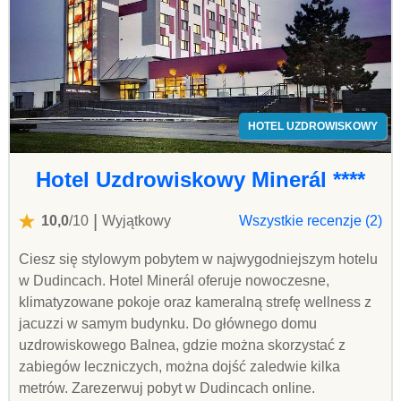
HOTEL UZDROWISKOWY
Hotel Uzdrowiskowy Minerál ****
|
10,0
/10
Wyjątkowy
Wszystkie recenzje (2)
Ciesz się stylowym pobytem w najwygodniejszym hotelu
w Dudincach. Hotel Minerál oferuje nowoczesne,
klimatyzowane pokoje oraz kameralną strefę wellness z
jacuzzi w samym budynku. Do głównego domu
uzdrowiskowego Balnea, gdzie można skorzystać z
zabiegów leczniczych, można dojść zaledwie kilka
metrów. Zarezerwuj pobyt w Dudincach online.