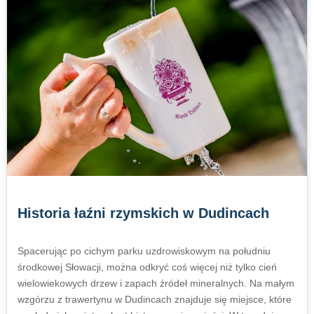
Historia łaźni rzymskich w Dudincach
Spacerując po cichym parku uzdrowiskowym na południu
środkowej Słowacji, można odkryć coś więcej niż tylko cień
wielowiekowych drzew i zapach źródeł mineralnych. Na małym
wzgórzu z trawertynu w Dudincach znajduje się miejsce, które