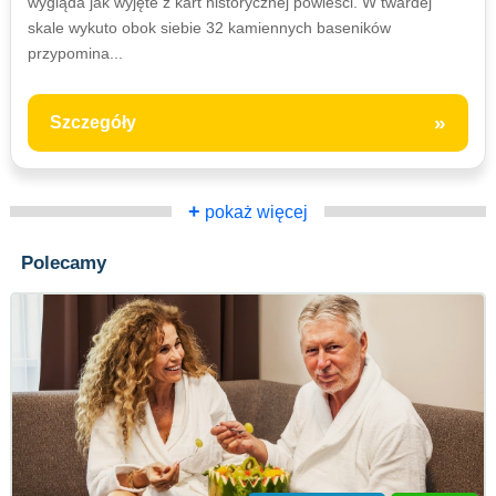
wygląda jak wyjęte z kart historycznej powieści. W twardej
skale wykuto obok siebie 32 kamiennych baseników
przypomina...
»
Szczegóły
+
pokaż więcej
Polecamy