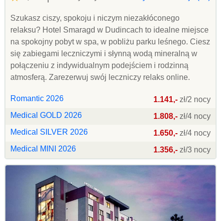
Szukasz ciszy, spokoju i niczym niezakłóconego
relaksu? Hotel Smaragd w Dudincach to idealne miejsce
na spokojny pobyt w spa, w pobliżu parku leśnego. Ciesz
się zabiegami leczniczymi i słynną wodą mineralną w
połączeniu z indywidualnym podejściem i rodzinną
atmosferą. Zarezerwuj swój leczniczy relaks online.
Romantic 2026
1.141,-
zł/2 nocy
Medical GOLD 2026
1.808,-
zł/4 nocy
Medical SILVER 2026
1.650,-
zł/4 nocy
Medical MINI 2026
1.356,-
zł/3 nocy