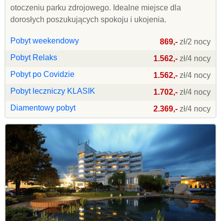
otoczeniu parku zdrojowego. Idealne miejsce dla
dorosłych poszukujących spokoju i ukojenia.
Pobyt weekendowy
869,-
zł/2 nocy
Pobyt Relaks
1.562,-
zł/4 nocy
Pobyt po Covidzie
1.562,-
zł/4 nocy
Pobyt leczniczy KLASIK
1.702,-
zł/4 nocy
Diamentowy pobyt
2.369,-
zł/4 nocy