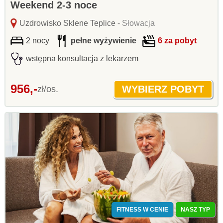
Weekend 2-3 noce
Uzdrowisko Sklene Teplice
- Słowacja
2 nocy
pełne wyżywienie
6 za pobyt
wstępna konsultacja z lekarzem
956,-
zł/os.
FITNESS W CENIE
NASZ TYP