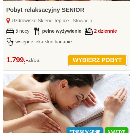
Pobyt relaksacyjny SENIOR
Uzdrowisko Sklene Teplice
- Słowacja
5 nocy
pełne wyżywienie
2 dziennie
wstępne lekarskie badanie
1.799,-
zł/os.
FITNESS W CENIE
NASZ TYP