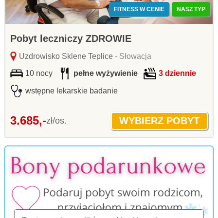
FITNESS W CENIE
NASZ TYP
Pobyt leczniczy ZDROWIE
Uzdrowisko Sklene Teplice
- Słowacja
10 nocy
pełne wyżywienie
3 dziennie
wstępne lekarskie badanie
3.685,-
zł/os.