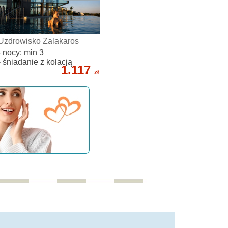
Uzdrowisko Zalakaros
- nocy: min 3
- śniadanie z kolacją
1.117
zł
doradzimy