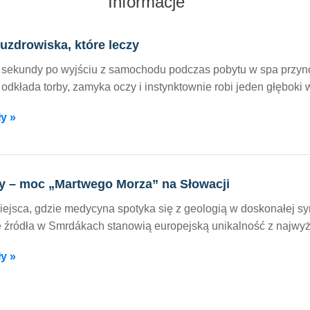
Informacje
uzdrowiska, które leczy
 sekundy po wyjściu z samochodu podczas pobytu w spa przyno
odkłada torby, zamyka oczy i instynktownie robi jeden głęboki w
y »
 – moc „Martwego Morza” na Słowacji
miejsca, gdzie medycyna spotyka się z geologią w doskonałej sy
 źródła w Smrdákach stanowią europejską unikalność z najwyż
y »