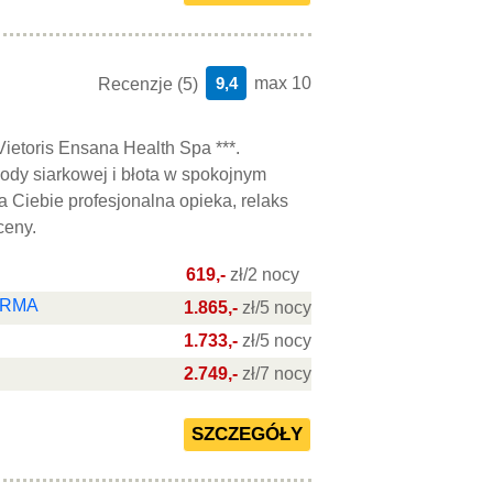
9,4
max 10
Recenzje (5)
Vietoris Ensana Health Spa ***.
ody siarkowej i błota w spokojnym
 Ciebie profesjonalna opieka, relaks
ceny.
619,-
zł/2 nocy
DERMA
1.865,-
zł/5 nocy
1.733,-
zł/5 nocy
2.749,-
zł/7 nocy