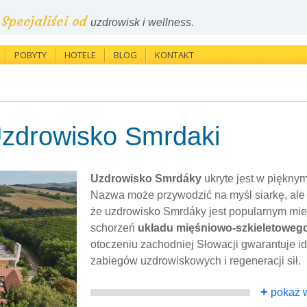
Specjaliści od
uzdrowisk i wellness.
POBYTY
HOTELE
BLOG
KONTAKT
zdrowisko Smrdaki
Uzdrowisko Smrdáky
ukryte jest w piękny
Nazwa może przywodzić na myśl siarkę, ale 
że uzdrowisko Smrdáky jest popularnym mi
schorzeń
układu mięśniowo-szkieletoweg
otoczeniu zachodniej Słowacji gwarantuje id
zabiegów uzdrowiskowych i regeneracji sił.
+
pokaż w