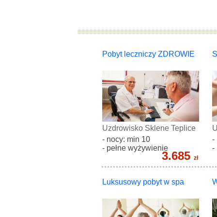
Pobyt leczniczy ZDROWIE
S
Uzdrowisko Sklene Teplice
U
- nocy: min 10
-
- pełne wyżywienie
-
3.685
zł
Luksusowy pobyt w spa
W