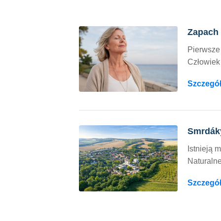
Zapach 
Pierwsze
Człowiek 
Szczegół
Smrdáky
Istnieją 
Naturalne
Szczegół