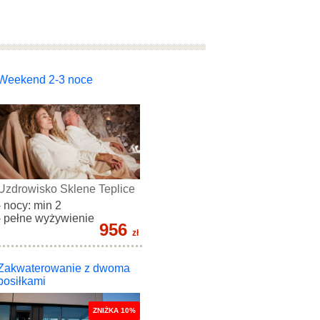
Weekend 2-3 noce
Uzdrowisko Sklene Teplice
- nocy: min 2
- pełne wyżywienie
956
zł
Zakwaterowanie z dwoma
posiłkami
ZNIŻKA 10%