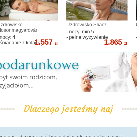
zdrowisko
Uzdrowisko Sliacz
osonmagyaróvár
- nocy: min 5
 nocy: 4
- pełne wyżywienie
1.557
1.865
 śniadanie z kolacją
zł
zł
Dlaczego jesteśmy naj
100% Gwarancja
potwierdzone przez
chnologii, aby poprawić Twoje doświadczenia użytkownika.