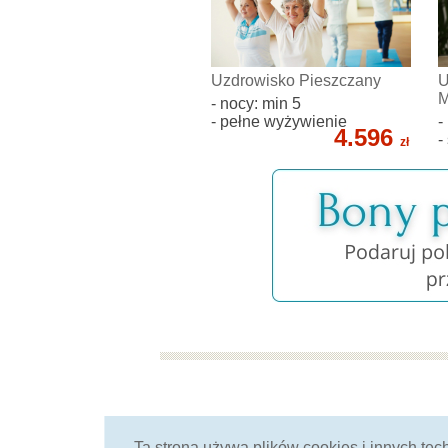
Uzdrowisko Pieszczany
U
M
- nocy: min 5
- pełne wyżywienie
-
4.596
-
zł
od ponad 25 lat
Ta strona używa plików cookies i innych te