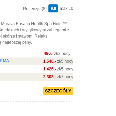
9,8
max 10
Recenzje (8)
u Morava Ensana Health Spa Hotel***.
Smrdákach i wyjątkowymi zabiegami z
j skórze i stawom. Relaks i
 najlepszej ceny.
496,-
zł/2 nocy
DERMA
1.546,-
zł/5 nocy
1.426,-
zł/5 nocy
2.303,-
zł/7 nocy