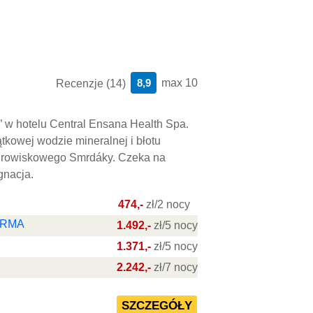
8,9
max 10
Recenzje (14)
 w hotelu Central Ensana Health Spa.
tkowej wodzie mineralnej i błotu
drowiskowego Smrdáky. Czeka na
gnacja.
474,-
zł/2 nocy
DERMA
1.492,-
zł/5 nocy
1.371,-
zł/5 nocy
2.242,-
zł/7 nocy