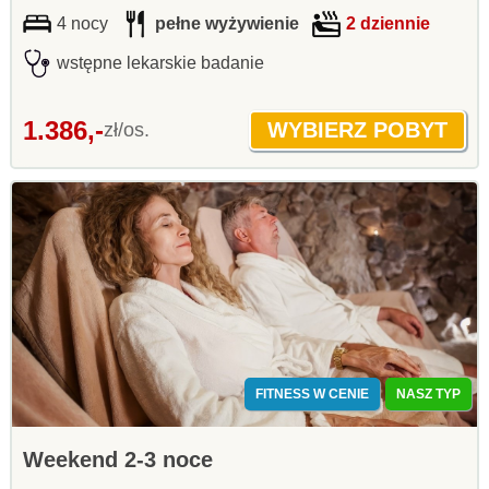
4 nocy
pełne wyżywienie
2 dziennie
wstępne lekarskie badanie
1.386,-
zł/os.
FITNESS W CENIE
NASZ TYP
Weekend 2-3 noce