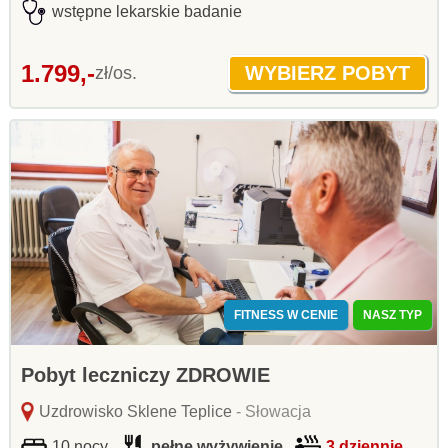
wstępne lekarskie badanie
1.799,-
zł/os.
FITNESS W CENIE
NASZ TYP
Pobyt leczniczy ZDROWIE
Uzdrowisko Sklene Teplice
- Słowacja
10 nocy
pełne wyżywienie
3 dziennie