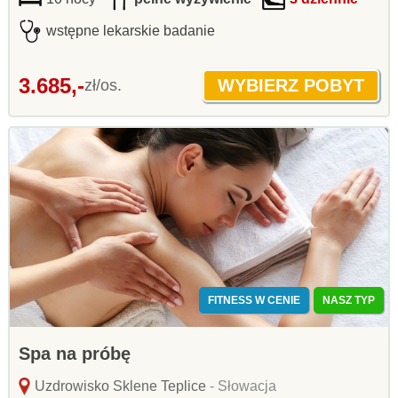
wstępne lekarskie badanie
3.685,-
zł/os.
FITNESS W CENIE
NASZ TYP
Spa na próbę
Uzdrowisko Sklene Teplice
- Słowacja