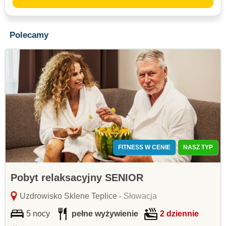
Polecamy
FITNESS W CENIE
NASZ TYP
Pobyt relaksacyjny SENIOR
Uzdrowisko Sklene Teplice
- Słowacja
5 nocy
pełne wyżywienie
2 dziennie