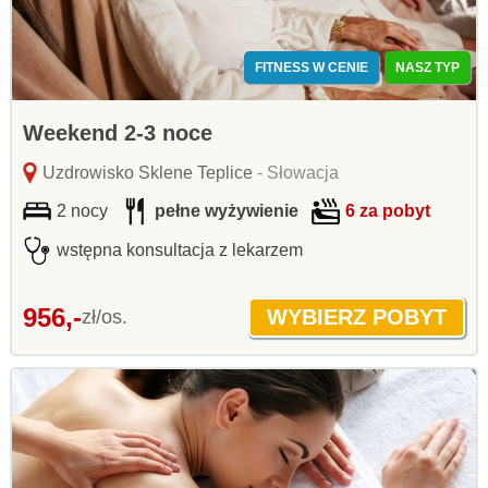
FITNESS W CENIE
NASZ TYP
Weekend 2-3 noce
Uzdrowisko Sklene Teplice
- Słowacja
2 nocy
pełne wyżywienie
6 za pobyt
wstępna konsultacja z lekarzem
956,-
zł/os.