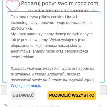
Ta strona używa plików cookies i innych
technologii, aby poprawić Twoje doświadczenia
użytkownika.
My i nasi partnerzy mamy dostęp do tych danych
lub je przechowujemy. Wykorzystujemy je do
ulepszania funkcjonalności naszej strony,
anonimowej analizy ruchu oraz personalizacji
treści i reklam.
Klikając „Pozwolić wszystko”, wyrażasz zgodę na
te działania. Klikając „Ustawiać”, możesz
dostosować swoje preferencje lub wycofać zgodę.
Więcej informacji
.
HOME
O NAS
FAQ
INNE
KONTAKT
USTAWIAĆ
POZWOLIĆ WSZYSTKO
© 2000-2026 CK SUNFLOWERS agency, s.r.o.
Ta strona używa cookie. Więcej informacji
tutaj
.