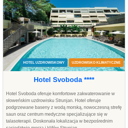
HOTEL UZDROWISKOWY
UZDROWISKO KLIMATYCZNE
Hotel Svoboda ****
Hotel Svoboda oferuje komfortowe zakwaterowanie w
słoweńskim uzdrowisku Strunjan. Hotel oferuje
podgrzewane baseny z wodą morską, nowoczesną strefę
saun oraz centrum medyczne specjalizujące się w
talasoterapii. Doskonała lokalizacja w bezpośrednim
sąsiedztwie morza i klifów Strunjan.