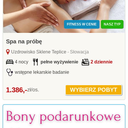
FITNESS W CENIE
NASZ TYP
Spa na próbę
Uzdrowisko Sklene Teplice
- Słowacja
4 nocy
pełne wyżywienie
2 dziennie
wstępne lekarskie badanie
1.386,-
zł/os.