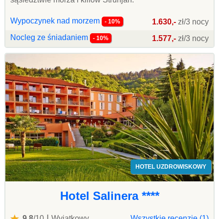
Wypoczynek nad morzem
1.630,-
zł/3 nocy
- 10%
Nocleg ze śniadaniem
1.577,-
zł/3 nocy
- 10%
HOTEL UZDROWISKOWY
Hotel Salinera ****
|
9,8
/10
Wyjątkowy
Wszystkie recenzje (1)