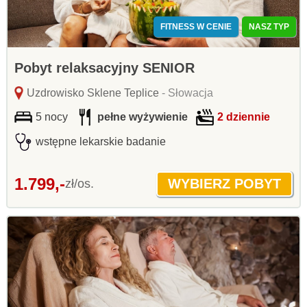
FITNESS W CENIE
NASZ TYP
Pobyt relaksacyjny SENIOR
Uzdrowisko Sklene Teplice
- Słowacja
5 nocy
pełne wyżywienie
2 dziennie
wstępne lekarskie badanie
1.799,-
zł/os.