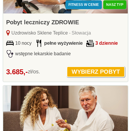
FITNESS W CENIE
NASZ TYP
Pobyt leczniczy ZDROWIE
Uzdrowisko Sklene Teplice
- Słowacja
10 nocy
pełne wyżywienie
3 dziennie
wstępne lekarskie badanie
3.685,-
zł/os.