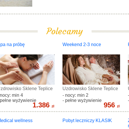
Polecamy
pa na próbę
Weekend 2-3 noce
zdrowisko Sklene Teplice
Uzdrowisko Sklene Teplice
 nocy: min 4
- nocy: min 2
 pełne wyżywienie
- pełne wyżywienie
1.386
956
zł
zł
edical wellness
Pobyt leczniczy KLASIK