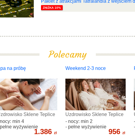
Pakiet z atrakcjami Tatralandia z wejściem
ZNIŻKA 10%
Polecamy
pa na próbę
Weekend 2-3 noce
zdrowisko Sklene Teplice
Uzdrowisko Sklene Teplice
 nocy: min 4
- nocy: min 2
 pełne wyżywienie
- pełne wyżywienie
1.386
956
zł
zł