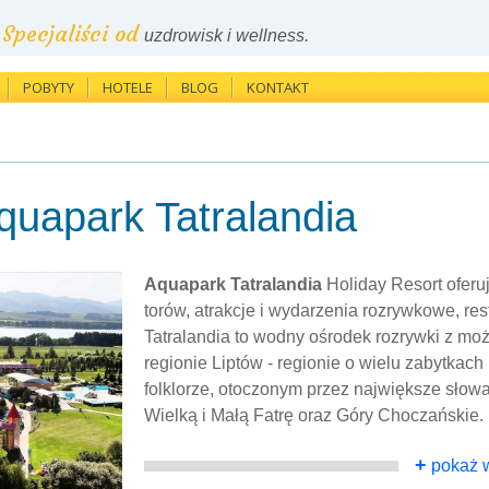
Specjaliści od
uzdrowisk i wellness.
POBYTY
HOTELE
BLOG
KONTAKT
quapark Tatralandia
Aquapark Tatralandia
Holiday Resort oferu
torów, atrakcje i wydarzenia rozrywkowe, rest
Tatralandia to wodny ośrodek rozrywki z mo
regionie Liptów - regionie o wielu zabytkach k
folklorze, otoczonym przez największe słowac
Wielką i Małą Fatrę oraz Góry Choczańskie.
+
pokaż w