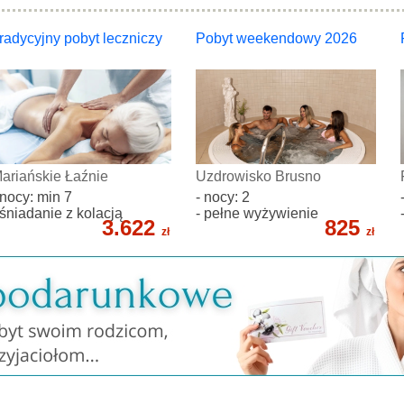
radycyjny pobyt leczniczy
Pobyt weekendowy 2026
ariańskie Łaźnie
Uzdrowisko Brusno
 nocy: min 7
- nocy: 2
 śniadanie z kolacją
- pełne wyżywienie
3.622
825
zł
zł