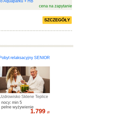
 do Aquaparku + HB
cena na zapytanie
Pobyt relaksacyjny SENIOR
Uzdrowisko Sklene Teplice
- nocy: min 5
- pełne wyżywienie
1.799
zł