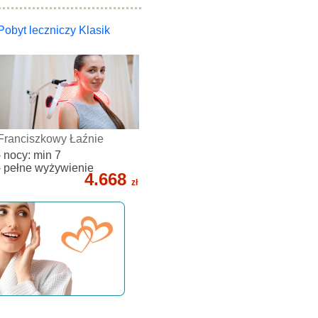
Pobyt leczniczy Klasik
Franciszkowy Łaźnie
- nocy: min 7
- pełne wyżywienie
4.668
zł