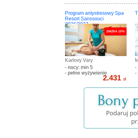
Program antystresowy Spa
T
Resort Sanssouci
2026/2027
ZNIŻKA 10%
Karlovy Vary
M
- nocy: min 5
-
- pełne wyżywienie
-
2.431
zł