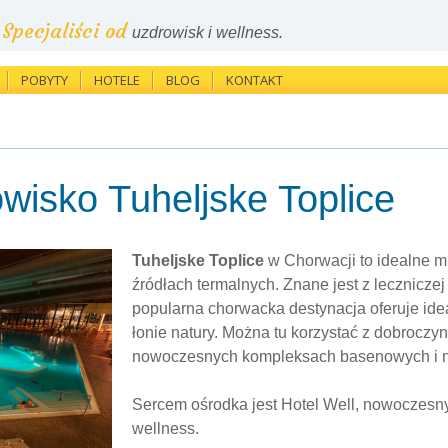
Specjaliści od
uzdrowisk i wellness.
POBYTY
HOTELE
BLOG
KONTAKT
wisko Tuheljske Toplice
Tuheljske Toplice
w Chorwacji to idealne m
źródłach termalnych. Znane jest z leczniczej
popularna chorwacka destynacja oferuje ide
łonie natury. Można tu korzystać z dobrocz
nowoczesnych kompleksach basenowych i n
Sercem ośrodka jest Hotel Well, nowoczesny
wellness.