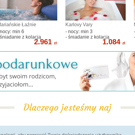
ariańskie Łaźnie
Karlovy Vary
 nocy: min 6
- nocy: min 3
 śniadanie z kolacją
- śniadanie z kolacją
2.961
1.084
zł
zł
Dlaczego jesteśmy naj
100% Gwarancja
potwierdzone przez