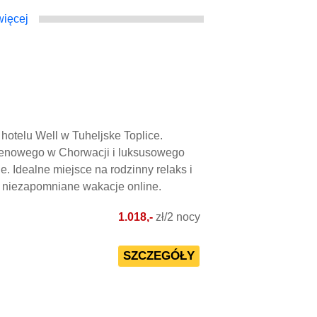
ięcej
otelu Well w Tuheljske Toplice.
senowego w Chorwacji i luksusowego
. Idealne miejsce na rodzinny relaks i
 niezapomniane wakacje online.
1.018,-
zł/2 nocy