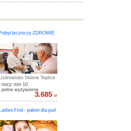
Pobyt leczniczy ZDROWIE
Uzdrowisko Sklene Teplice
- nocy: min 10
- pełne wyżywienie
3.685
zł
Ladies First - pakiet dla pań