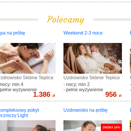
Polecamy
pa na próbę
Weekend 2-3 noce
zdrowisko Sklene Teplice
Uzdrowisko Sklene Teplice
 nocy: min 4
- nocy: min 2
 pełne wyżywienie
- pełne wyżywienie
1.386
956
zł
zł
ompleksowy pobyt
Uzdrowisko na próbę
eczniczy Light
ZNIŻKA 10%