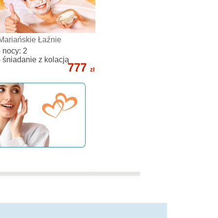
Mariańskie Łaźnie
- nocy: 2
- śniadanie z kolacją
777
zł
doradzimy