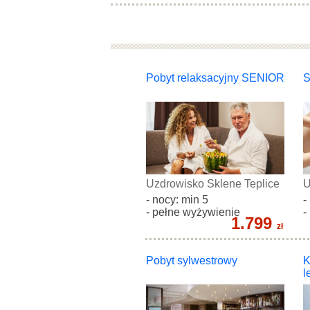
Pobyt relaksacyjny SENIOR
S
Uzdrowisko Sklene Teplice
U
- nocy: min 5
-
- pełne wyżywienie
-
1.799
zł
Pobyt sylwestrowy
K
l