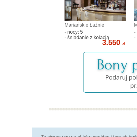
Mariańskie Łaźnie
M
- nocy: 5
-
- śniadanie z kolacją
-
3.550
zł
od ponad 25 lat