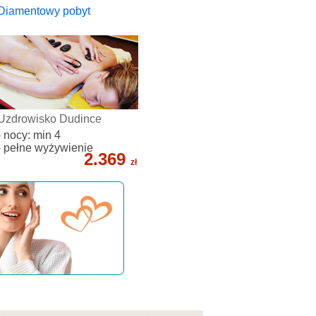
Diamentowy pobyt
Uzdrowisko Dudince
- nocy: min 4
- pełne wyżywienie
2.369
zł