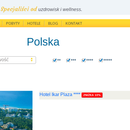
Specjaliści od
uzdrowisk i wellness.
POBYTY
HOTELE
BLOG
KONTAKT
Polska
wość
**
***
****
*****
Hotel Ikar Plaza ****
ZNIŻKA 10%