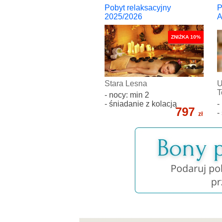
Pobyt relaksacyjny
P
2025/2026
A
ZNIŻKA 10%
Stara Lesna
U
T
- nocy: min 2
- śniadanie z kolacją
-
797
-
zł