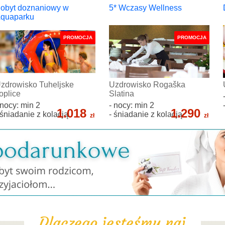
obyt doznaniowy w
5* Wczasy Wellness
quaparku
PROMOCJA
PROMOCJA
zdrowisko Tuheljske
Uzdrowisko Rogaška
oplice
Slatina
 nocy: min 2
- nocy: min 2
1.018
1.290
 śniadanie z kolacją
- śniadanie z kolacją
zł
zł
Dlaczego jesteśmy naj