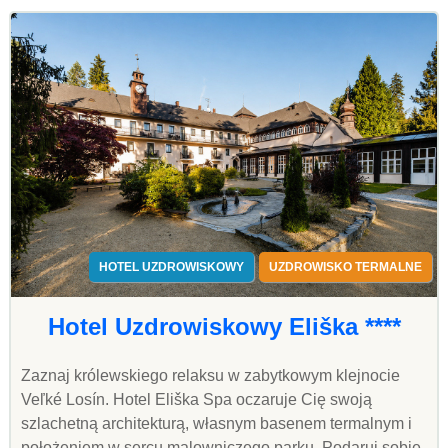
HOTEL UZDROWISKOWY
UZDROWISKO TERMALNE
Hotel Uzdrowiskowy Eliška ****
Zaznaj królewskiego relaksu w zabytkowym klejnocie
Veľké Losín. Hotel Eliška Spa oczaruje Cię swoją
szlachetną architekturą, własnym basenem termalnym i
położeniem w sercu malowniczego parku. Podaruj sobie