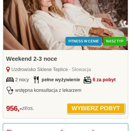
FITNESS W CENIE
NASZ TYP
Weekend 2-3 noce
Uzdrowisko Sklene Teplice
- Słowacja
2 nocy
pełne wyżywienie
6 za pobyt
wstępna konsultacja z lekarzem
956,-
zł/os.