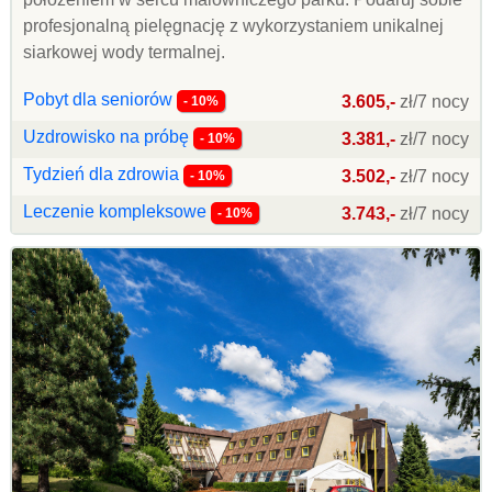
profesjonalną pielęgnację z wykorzystaniem unikalnej
siarkowej wody termalnej.
Pobyt dla seniorów
3.605,-
zł/7 nocy
- 10%
Uzdrowisko na próbę
3.381,-
zł/7 nocy
- 10%
Tydzień dla zdrowia
3.502,-
zł/7 nocy
- 10%
Leczenie kompleksowe
3.743,-
zł/7 nocy
- 10%