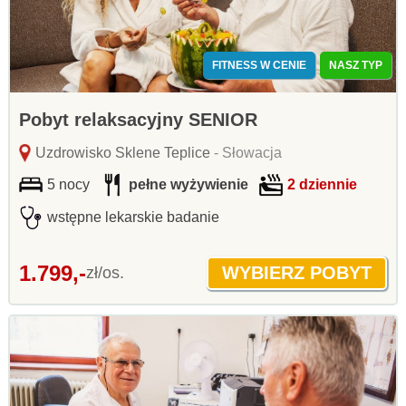
FITNESS W CENIE
NASZ TYP
Pobyt relaksacyjny SENIOR
Uzdrowisko Sklene Teplice
- Słowacja
5 nocy
pełne wyżywienie
2 dziennie
wstępne lekarskie badanie
1.799,-
zł/os.