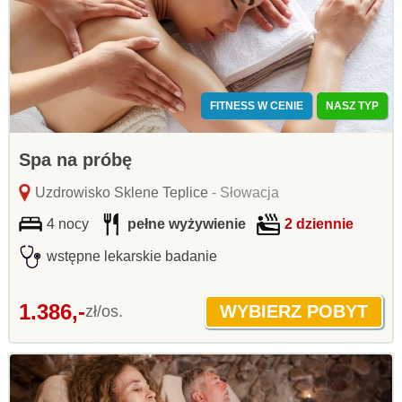
FITNESS W CENIE
NASZ TYP
Spa na próbę
Uzdrowisko Sklene Teplice
- Słowacja
4 nocy
pełne wyżywienie
2 dziennie
wstępne lekarskie badanie
1.386,-
zł/os.