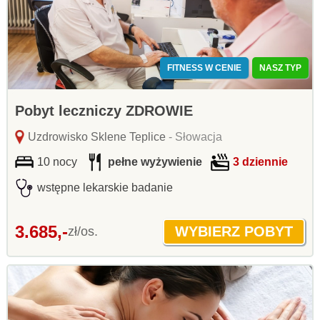
FITNESS W CENIE
NASZ TYP
Pobyt leczniczy ZDROWIE
Uzdrowisko Sklene Teplice
- Słowacja
10 nocy
pełne wyżywienie
3 dziennie
wstępne lekarskie badanie
3.685,-
zł/os.