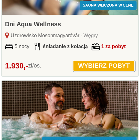
SAUNA WLICZONA W CENĘ
Dni Aqua Wellness
Uzdrowisko Mosonmagyaróvár
- Węgry
5 nocy
śniadanie z kolacją
1 za pobyt
1.930,-
zł/os.