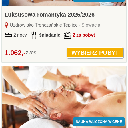
Luksusowa romantyka 2025/2026
Uzdrowisko Trenczańskie Teplice
- Słowacja
2 nocy
śniadanie
2 za pobyt
1.062,-
zł/os.
SAUNA WLICZONA W CENĘ