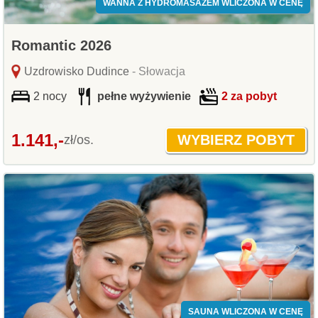
WANNA Z HYDROMASAŻEM WLICZONA W CENĘ
Romantic 2026
Uzdrowisko Dudince
- Słowacja
2 nocy
pełne wyżywienie
2 za pobyt
1.141,-
zł/os.
SAUNA WLICZONA W CENĘ