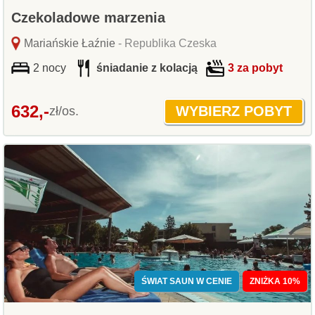
Czekoladowe marzenia
Mariańskie Łaźnie
- Republika Czeska
2 nocy
śniadanie z kolacją
3 za pobyt
632,-
zł/os.
ŚWIAT SAUN W CENIE
ZNIŻKA 10%