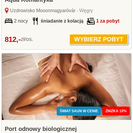
Uzdrowisko Mosonmagyaróvár
- Węgry
2 nocy
śniadanie z kolacją
1 za pobyt
812,-
zł/os.
ŚWIAT SAUN W CENIE
ZNIŻKA 10%
Port odnowy biologicznej