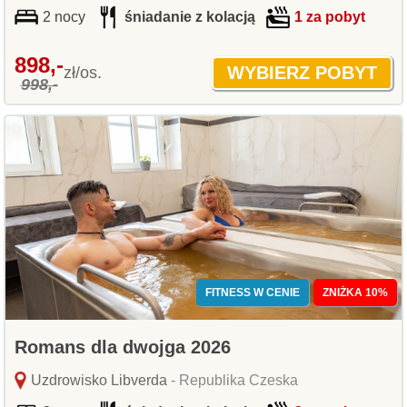
2 nocy
śniadanie z kolacją
1 za pobyt
898,-
zł/os.
998,-
FITNESS W CENIE
ZNIŻKA 10%
Romans dla dwojga 2026
Uzdrowisko Libverda
- Republika Czeska