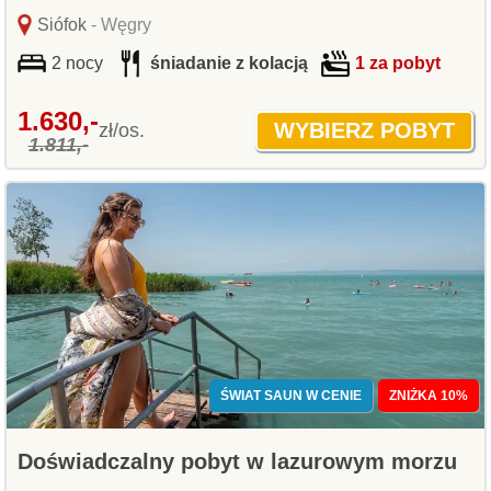
Siófok
- Węgry
2 nocy
śniadanie z kolacją
1 za pobyt
1.630,-
zł/os.
1.811,-
ŚWIAT SAUN W CENIE
ZNIŻKA 10%
Doświadczalny pobyt w lazurowym morzu