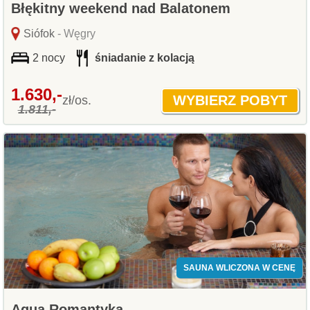
Błękitny weekend nad Balatonem
Siófok
- Węgry
2 nocy
śniadanie z kolacją
1.630,-
zł/os.
1.811,-
SAUNA WLICZONA W CENĘ
Aqua Romantyka