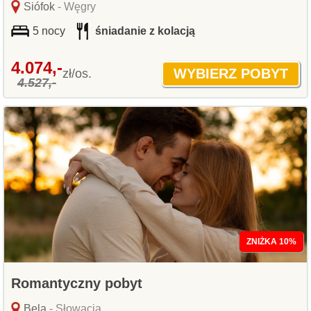
Siófok
- Węgry
5 nocy
śniadanie z kolacją
4.074,-
zł/os.
4.527,-
ZNIŻKA 10%
Romantyczny pobyt
Bela
- Słowacja