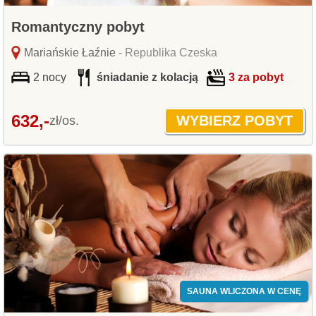
Romantyczny pobyt
Mariańskie Łaźnie
- Republika Czeska
2 nocy
śniadanie z kolacją
3 za pobyt
632,-
zł/os.
SAUNA WLICZONA W CENĘ