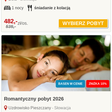
1 nocy
śniadanie z kolacją
482,-
zł/os.
535,-
BASEN W CENIE
ZNIŻKA 10%
Romantyczny pobyt 2026
Uzdrowisko Pieszczany
- Słowacja