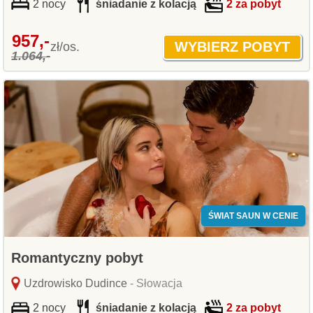
2 nocy
śniadanie z kolacją
2 za pobyt
957,-
zł/os.
1.064,-
ŚWIAT SAUN W CENIE
Romantyczny pobyt
Uzdrowisko Dudince
- Słowacja
2 nocy
śniadanie z kolacją
2 za pobyt