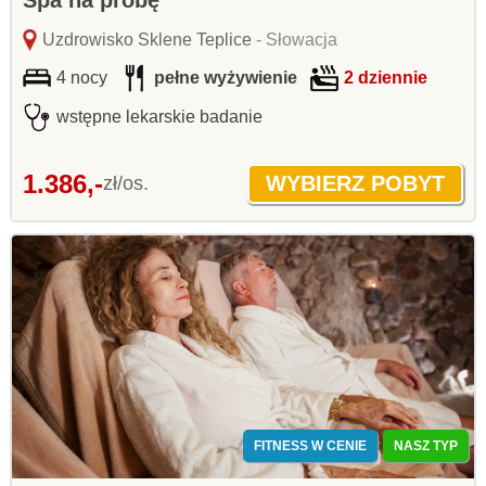
Spa na próbę
Uzdrowisko Sklene Teplice
- Słowacja
4 nocy
pełne wyżywienie
2 dziennie
wstępne lekarskie badanie
1.386,-
zł/os.
FITNESS W CENIE
NASZ TYP