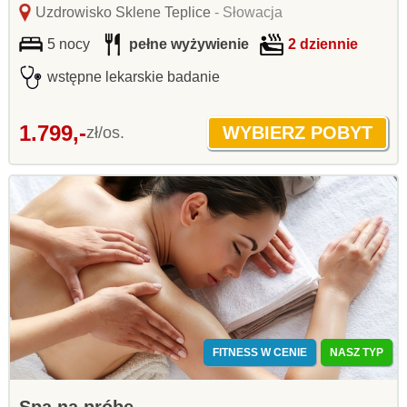
Uzdrowisko Sklene Teplice
- Słowacja
5 nocy
pełne wyżywienie
2 dziennie
wstępne lekarskie badanie
1.799,-
zł/os.
FITNESS W CENIE
NASZ TYP