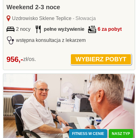
Weekend 2-3 noce
Uzdrowisko Sklene Teplice
- Słowacja
2 nocy
pełne wyżywienie
6 za pobyt
wstępna konsultacja z lekarzem
956,-
zł/os.
FITNESS W CENIE
NASZ TYP