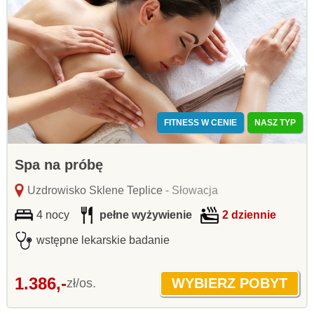
FITNESS W CENIE
NASZ TYP
Spa na próbę
Uzdrowisko Sklene Teplice
- Słowacja
4 nocy
pełne wyżywienie
2 dziennie
wstępne lekarskie badanie
1.386,-
zł/os.