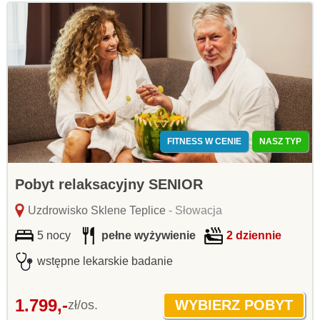
FITNESS W CENIE
NASZ TYP
Pobyt relaksacyjny SENIOR
Uzdrowisko Sklene Teplice
- Słowacja
5 nocy
pełne wyżywienie
2 dziennie
wstępne lekarskie badanie
1.799,-
zł/os.