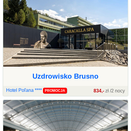
Uzdrowisko Brusno
Hotel Poľana ****
834,-
zł /2 nocy
PROMOCJA