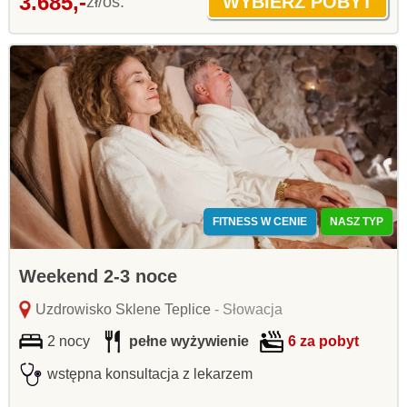
3.685,-
zł/os.
FITNESS W CENIE
NASZ TYP
Weekend 2-3 noce
Uzdrowisko Sklene Teplice
- Słowacja
2 nocy
pełne wyżywienie
6 za pobyt
wstępna konsultacja z lekarzem