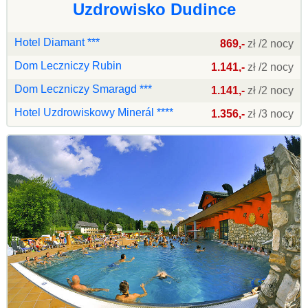
Uzdrowisko Dudince
Hotel Diamant ***
869,-
zł /2 nocy
Dom Leczniczy Rubin
1.141,-
zł /2 nocy
Dom Leczniczy Smaragd ***
1.141,-
zł /2 nocy
Hotel Uzdrowiskowy Minerál ****
1.356,-
zł /3 nocy