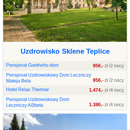
Uzdrowisko Sklene Teplice
Pensjonat Goetheho dom
956,-
zł /2 nocy
Pensjonat Uzdrowiskowy Dom Leczniczy
956,-
zł /2 nocy
Mateja Bela
Hotel Relax Thermal
1.474,-
zł /4 nocy
Pensjonat Uzdrowiskowy Dom
1.386,-
zł /4 nocy
Leczniczy Alžbeta