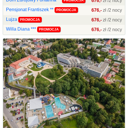
676,-
zł /2 nocy
PROMOCJA
Pensjonat Frantiszek **
676,-
zł /2 nocy
PROMOCJA
Lujza
676,-
zł /2 nocy
PROMOCJA
Willa Diana ***
676,-
zł /2 nocy
PROMOCJA