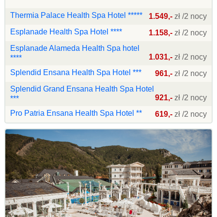
Thermia Palace Health Spa Hotel *****
1.549,-
zł /2 nocy
Esplanade Health Spa Hotel ****
1.158,-
zł /2 nocy
Esplanade Alameda Health Spa hotel
1.031,-
zł /2 nocy
****
Splendid Ensana Health Spa Hotel ***
961,-
zł /2 nocy
Splendid Grand Ensana Health Spa Hotel
921,-
zł /2 nocy
***
Pro Patria Ensana Health Spa Hotel **
619,-
zł /2 nocy