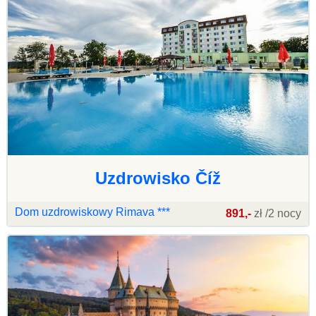
Uzdrowisko Číž
Dom uzdrowiskowy Rimava ***
891,-
zł /2 nocy