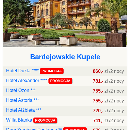
Bardejowskie Kupele
Hotel Dukla ****
860,-
zł /2 nocy
PROMOCJA
Hotel Alexander ****
781,-
zł /2 nocy
PROMOCJA
Hotel Ozon ***
755,-
zł /2 nocy
Hotel Astoria ***
755,-
zł /2 nocy
Hotel Ałżbieta ***
720,-
zł /2 nocy
Willa Blanka
711,-
zł /2 nocy
PROMOCJA
Dom Zdrojowy Fontanna **