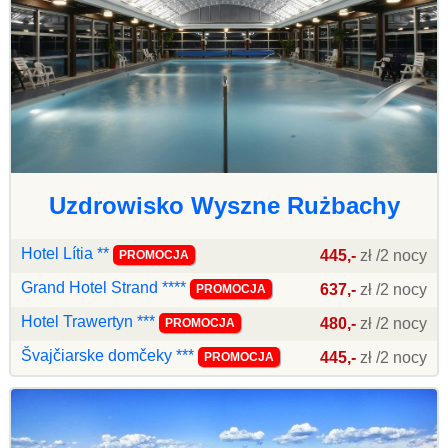
Uzdrowisko Wyszne Rużbachy
Hotel Lítia **
445,-
zł /2 nocy
PROMOCJA
Grand Hotel Strand ****
637,-
zł /2 nocy
PROMOCJA
Hotel Trawertyn ***
480,-
zł /2 nocy
PROMOCJA
Švajčiarske domčeky ***
445,-
zł /2 nocy
PROMOCJA