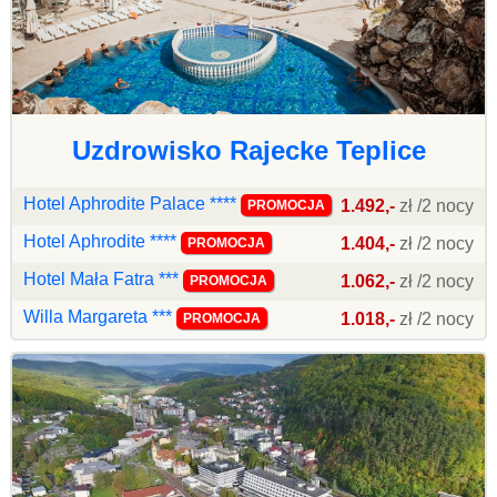
Uzdrowisko Rajecke Teplice
Hotel Aphrodite Palace ****
1.492,-
zł /2 nocy
PROMOCJA
Hotel Aphrodite ****
1.404,-
zł /2 nocy
PROMOCJA
Hotel Mała Fatra ***
1.062,-
zł /2 nocy
PROMOCJA
Willa Margareta ***
1.018,-
zł /2 nocy
PROMOCJA