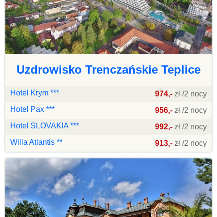
Uzdrowisko Trenczańskie Teplice
Hotel Krym ***
974,-
zł /2 nocy
Hotel Pax ***
956,-
zł /2 nocy
Hotel SLOVAKIA ***
992,-
zł /2 nocy
Willa Atlantis **
913,-
zł /2 nocy