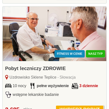
FITNESS W CENIE
NASZ TYP
Pobyt leczniczy ZDROWIE
Uzdrowisko Sklene Teplice
- Słowacja
10 nocy
pełne wyżywienie
3 dziennie
wstępne lekarskie badanie