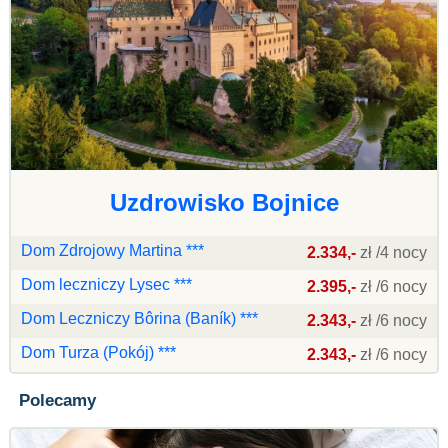
Uzdrowisko Bojnice
Dom Zdrojowy Martina ***
2.334,-
zł /4 nocy
Dom leczniczy Lysec ***
2.395,-
zł /6 nocy
Dom Leczniczy Bôrina (Baník) ***
2.343,-
zł /6 nocy
Dom Turza (Pokój) ***
2.343,-
zł /6 nocy
Polecamy