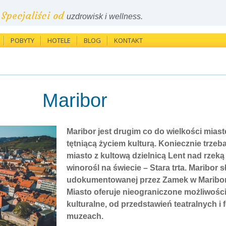
Specjaliści od
uzdrowisk i wellness.
POBYTY
HOTELE
BLOG
KONTAKT
Maribor
Maribor
jest drugim co do wielkości miaste
tętniącą życiem kulturą. Koniecznie trzeb
miasto z kultową dzielnicą Lent nad rzeką
winorośl na świecie – Stara trta. Maribor sł
udokumentowanej przez Zamek w Mariborze
Miasto oferuje nieograniczone możliwośc
kulturalne, od przedstawień teatralnych i f
muzeach.