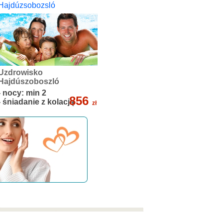
Hajdúzsobozsló
Uzdrowisko
Hajdúszoboszló
- nocy: min 2
856
- śniadanie z kolacją
zł