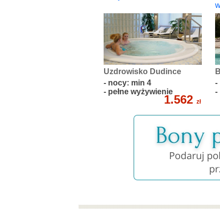
w
Uzdrowisko Dudince
B
- nocy: min 4
-
- pełne wyżywienie
-
1.562
zł