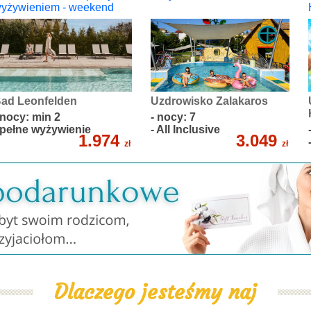
yżywieniem - weekend
ad Leonfelden
Uzdrowisko Zalakaros
 nocy: min 2
- nocy: 7
 pełne wyżywienie
- All Inclusive
1.974
3.049
zł
zł
Dlaczego jesteśmy naj