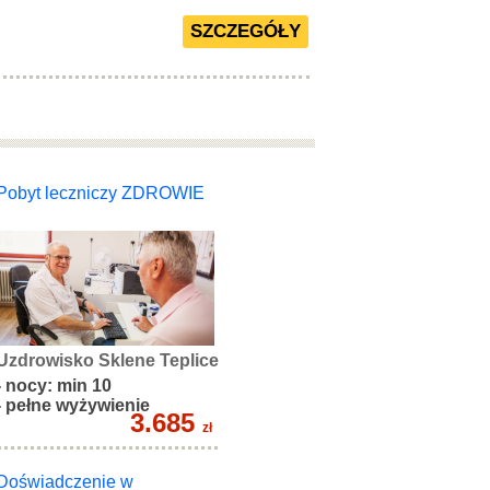
Pobyt leczniczy ZDROWIE
Uzdrowisko Sklene Teplice
- nocy: min 10
- pełne wyżywienie
3.685
zł
Doświadczenie w