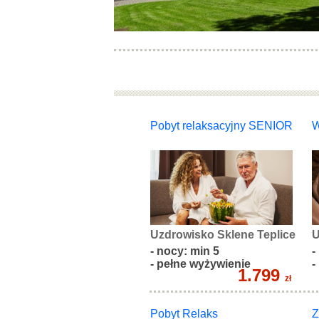
Pobyt relaksacyjny SENIOR
W
Uzdrowisko Sklene Teplice
U
- nocy: min 5
-
- pełne wyżywienie
-
1.799
zł
Pobyt Relaks
Z