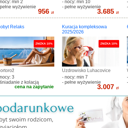
 nocy: min 2
- nocy: min 10
 pełne wyżywienie
- pełne wyżywienie
956
3.685
zł
zł
obyt Relaks
Kuracja kompleksowa
2025/2026
ZNIŻKA 10%
ZNIŻKA 10%
ortorož
Uzdrowisko Luhacovice
 nocy: 3
- nocy: min 7
 śniadanie z kolacją
- pełne wyżywienie
3.007
cena na zapytanie
zł