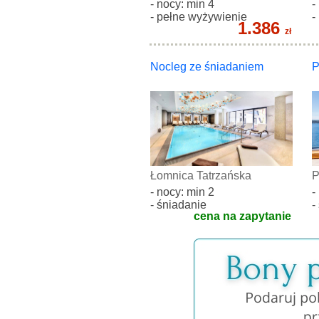
- nocy: min 4
-
- pełne wyżywienie
-
1.386
zł
Nocleg ze śniadaniem
P
Łomnica Tatrzańska
P
- nocy: min 2
-
- śniadanie
-
cena na zapytanie