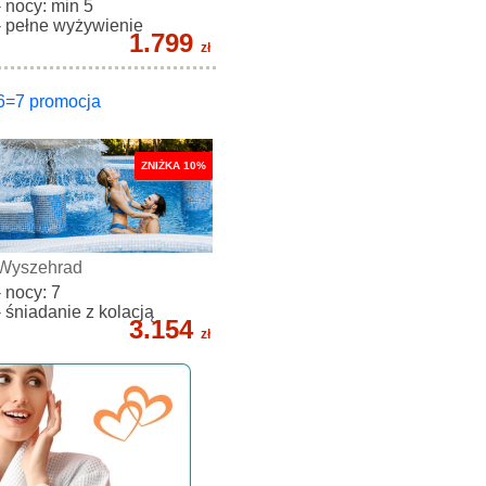
- nocy: min 5
- pełne wyżywienie
1.799
zł
6=7 promocja
ZNIŻKA 10%
Wyszehrad
- nocy: 7
- śniadanie z kolacją
3.154
zł