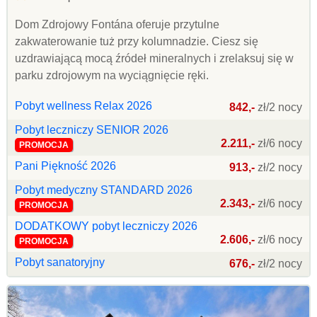
Dom Zdrojowy Fontána oferuje przytulne
zakwaterowanie tuż przy kolumnadzie. Ciesz się
uzdrawiającą mocą źródeł mineralnych i zrelaksuj się w
parku zdrojowym na wyciągnięcie ręki.
Pobyt wellness Relax 2026
842,-
zł/2 nocy
Pobyt leczniczy SENIOR 2026
2.211,-
zł/6 nocy
PROMOCJA
Pani Piękność 2026
913,-
zł/2 nocy
Pobyt medyczny STANDARD 2026
2.343,-
zł/6 nocy
PROMOCJA
DODATKOWY pobyt leczniczy 2026
2.606,-
zł/6 nocy
PROMOCJA
Pobyt sanatoryjny
676,-
zł/2 nocy