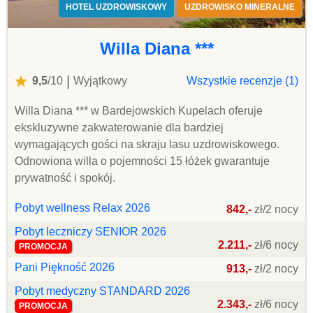
HOTEL UZDROWISKOWY
UZDROWISKO MINERALNE
Willa Diana ***
|
9,5
/10
Wyjątkowy
Wszystkie recenzje (1)
Willa Diana *** w Bardejowskich Kupelach oferuje
ekskluzywne zakwaterowanie dla bardziej
wymagających gości na skraju lasu uzdrowiskowego.
Odnowiona willa o pojemności 15 łóżek gwarantuje
prywatność i spokój.
Pobyt wellness Relax 2026
842,-
zł/2 nocy
Pobyt leczniczy SENIOR 2026
2.211,-
zł/6 nocy
PROMOCJA
Pani Piękność 2026
913,-
zł/2 nocy
Pobyt medyczny STANDARD 2026
2.343,-
zł/6 nocy
PROMOCJA