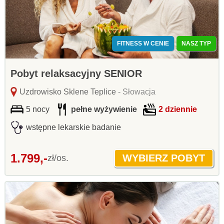
FITNESS W CENIE
NASZ TYP
Pobyt relaksacyjny SENIOR
Uzdrowisko Sklene Teplice
- Słowacja
5 nocy
pełne wyżywienie
2 dziennie
wstępne lekarskie badanie
1.799,-
zł/os.