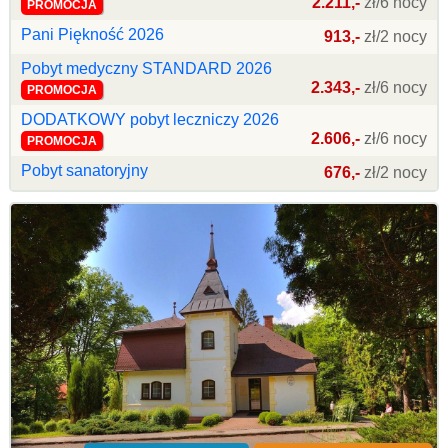
2.211,-
zł/6 nocy
PROMOCJA
Pani Piękność 2026
913,-
zł/2 nocy
Pobyt medyczny STANDARD 2026
2.343,-
zł/6 nocy
PROMOCJA
DODATKOWY pobyt leczniczy 2026
2.606,-
zł/6 nocy
PROMOCJA
Pobyt sanatoryjny
676,-
zł/2 nocy