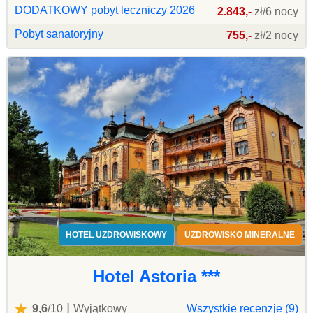
DODATKOWY pobyt leczniczy 2026
2.843,-
zł/6 nocy
Pobyt sanatoryjny
755,-
zł/2 nocy
HOTEL UZDROWISKOWY
UZDROWISKO MINERALNE
Hotel Astoria ***
|
9,6
/10
Wyjątkowy
Wszystkie recenzje (9)