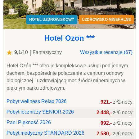
HOTEL UZDROWISKOWY
UZDROWISKO MINERALNE
Hotel Ozon ***
|
9,1
/10
Fantastyczny
Wszystkie recenzje (67)
Hotel Ozón *** oferuje kompleksowe usługi pod jednym
dachem, bezpośrednie połączenie z centrum odnowy
biologicznej i uzdrawiającą moc źródeł mineralnych w
pięknym parku zdrojowym.
Pobyt wellness Relax 2026
921,-
zł/2 nocy
Pobyt leczniczy SENIOR 2026
2.448,-
zł/6 nocy
Pani Piękność 2026
992,-
zł/2 nocy
Pobyt medyczny STANDARD 2026
2.580,-
zł/6 nocy