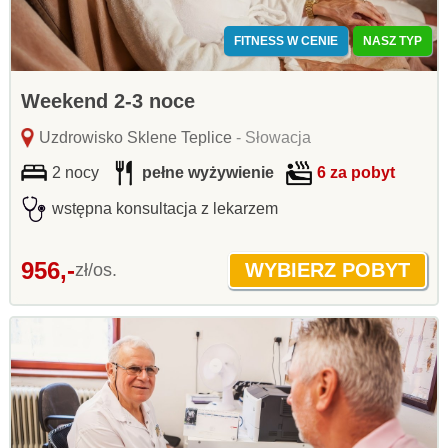
FITNESS W CENIE
NASZ TYP
Weekend 2-3 noce
Uzdrowisko Sklene Teplice
- Słowacja
2 nocy
pełne wyżywienie
6 za pobyt
wstępna konsultacja z lekarzem
956,-
zł/os.