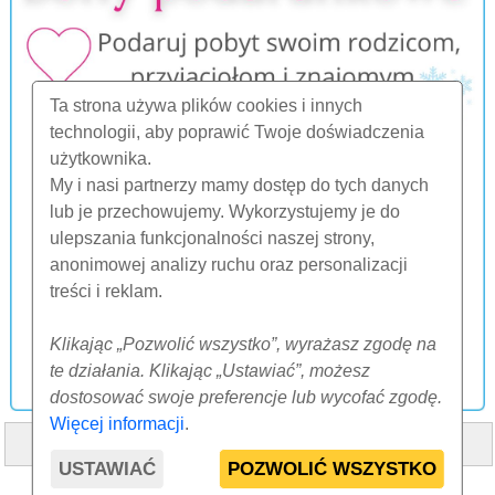
Ta strona używa plików cookies i innych
technologii, aby poprawić Twoje doświadczenia
użytkownika.
My i nasi partnerzy mamy dostęp do tych danych
lub je przechowujemy. Wykorzystujemy je do
ulepszania funkcjonalności naszej strony,
anonimowej analizy ruchu oraz personalizacji
treści i reklam.
Klikając „Pozwolić wszystko”, wyrażasz zgodę na
te działania. Klikając „Ustawiać”, możesz
dostosować swoje preferencje lub wycofać zgodę.
Więcej informacji
.
HOME
O NAS
FAQ
INNE
KONTAKT
USTAWIAĆ
POZWOLIĆ WSZYSTKO
© 2000-2026 CK SUNFLOWERS agency, s.r.o.