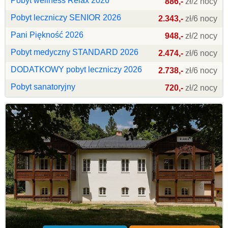
Pobyt wellness Relax 2026
886,-
zł/2 nocy
Pobyt leczniczy SENIOR 2026
2.343,-
zł/6 nocy
Pani Piękność 2026
948,-
zł/2 nocy
Pobyt medyczny STANDARD 2026
2.474,-
zł/6 nocy
DODATKOWY pobyt leczniczy 2026
2.738,-
zł/6 nocy
Pobyt sanatoryjny
720,-
zł/2 nocy