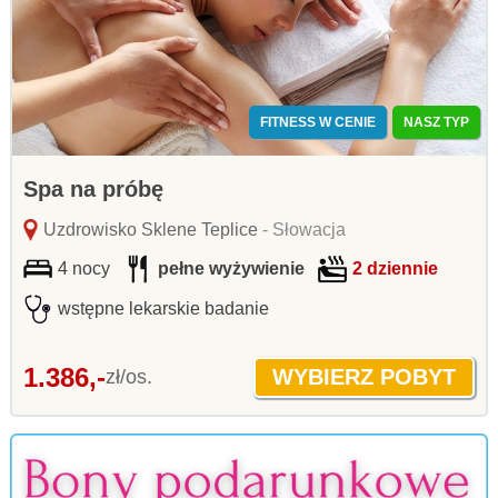
FITNESS W CENIE
NASZ TYP
Spa na próbę
Uzdrowisko Sklene Teplice
- Słowacja
4 nocy
pełne wyżywienie
2 dziennie
wstępne lekarskie badanie
1.386,-
zł/os.