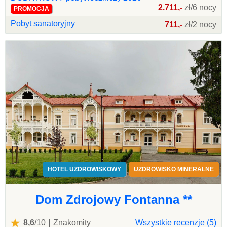
2.711,-
zł/6 nocy
PROMOCJA
Pobyt sanatoryjny
711,-
zł/2 nocy
HOTEL UZDROWISKOWY
UZDROWISKO MINERALNE
Dom Zdrojowy Fontanna **
|
8,6
/10
Znakomity
Wszystkie recenzje (5)