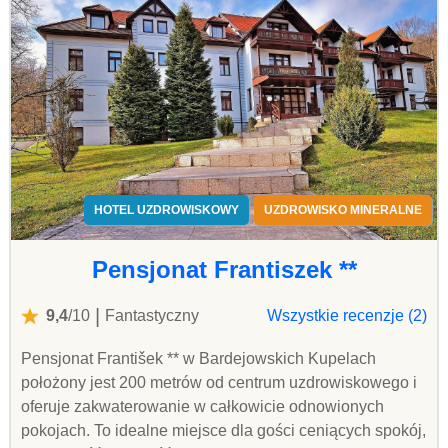
HOTEL UZDROWISKOWY
UZDROWISKO MINERALNE
Pensjonat Frantiszek **
|
9,4
/10
Fantastyczny
Wszystkie recenzje (2)
Pensjonat František ** w Bardejowskich Kupelach
położony jest 200 metrów od centrum uzdrowiskowego i
oferuje zakwaterowanie w całkowicie odnowionych
pokojach. To idealne miejsce dla gości ceniących spokój,