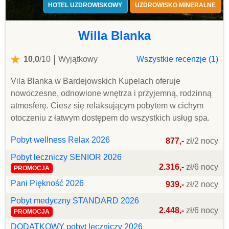
HOTEL UZDROWISKOWY
UZDROWISKO MINERALNE
Willa Blanka
|
10,0
/10
Wyjątkowy
Wszystkie recenzje (1)
Vila Blanka w Bardejowskich Kupelach oferuje
nowoczesne, odnowione wnętrza i przyjemną, rodzinną
atmosferę. Ciesz się relaksującym pobytem w cichym
otoczeniu z łatwym dostępem do wszystkich usług spa.
Pobyt wellness Relax 2026
877,-
zł/2 nocy
Pobyt leczniczy SENIOR 2026
2.316,-
zł/6 nocy
PROMOCJA
Pani Piękność 2026
939,-
zł/2 nocy
Pobyt medyczny STANDARD 2026
2.448,-
zł/6 nocy
PROMOCJA
DODATKOWY pobyt leczniczy 2026