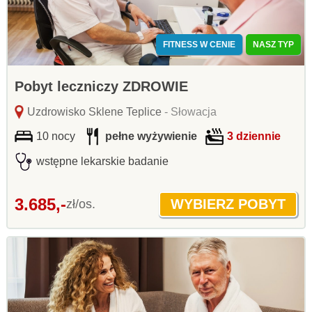
FITNESS W CENIE
NASZ TYP
Pobyt leczniczy ZDROWIE
Uzdrowisko Sklene Teplice
- Słowacja
10 nocy
pełne wyżywienie
3 dziennie
wstępne lekarskie badanie
3.685,-
zł/os.