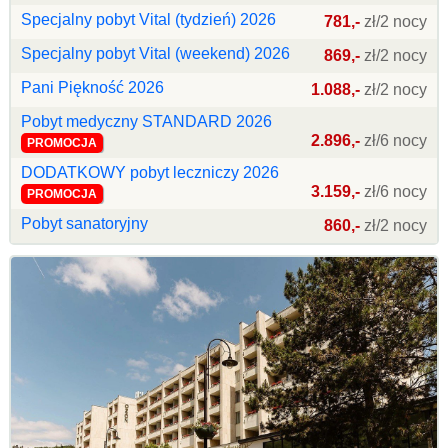
Specjalny pobyt Vital (tydzień) 2026
781,-
zł/2 nocy
Specjalny pobyt Vital (weekend) 2026
869,-
zł/2 nocy
Pani Piękność 2026
1.088,-
zł/2 nocy
Pobyt medyczny STANDARD 2026
2.896,-
zł/6 nocy
PROMOCJA
DODATKOWY pobyt leczniczy 2026
3.159,-
zł/6 nocy
PROMOCJA
Pobyt sanatoryjny
860,-
zł/2 nocy