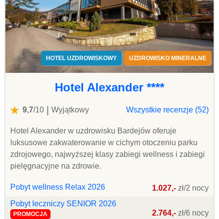
HOTEL UZDROWISKOWY
UZDROWISKO MINERALNE
Hotel Alexander ****
|
9,7
/10
Wyjątkowy
Wszystkie recenzje (52)
Hotel Alexander w uzdrowisku Bardejów oferuje
luksusowe zakwaterowanie w cichym otoczeniu parku
zdrojowego, najwyższej klasy zabiegi wellness i zabiegi
pielęgnacyjne na zdrowie.
Pobyt wellness Relax 2026
1.027,-
zł/2 nocy
Pobyt leczniczy SENIOR 2026
2.764,-
zł/6 nocy
PROMOCJA