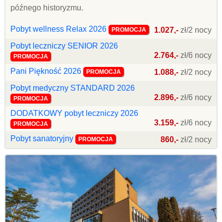
późnego historyzmu.
Pobyt wellness Relax 2026
1.027,-
zł/2 nocy
PROMOCJA
Pobyt leczniczy SENIOR 2026
2.764,-
zł/6 nocy
PROMOCJA
Pani Piękność 2026
1.088,-
zł/2 nocy
PROMOCJA
Pobyt medyczny STANDARD 2026
2.896,-
zł/6 nocy
PROMOCJA
DODATKOWY pobyt leczniczy 2026
3.159,-
zł/6 nocy
PROMOCJA
Pobyt sanatoryjny
860,-
zł/2 nocy
PROMOCJA