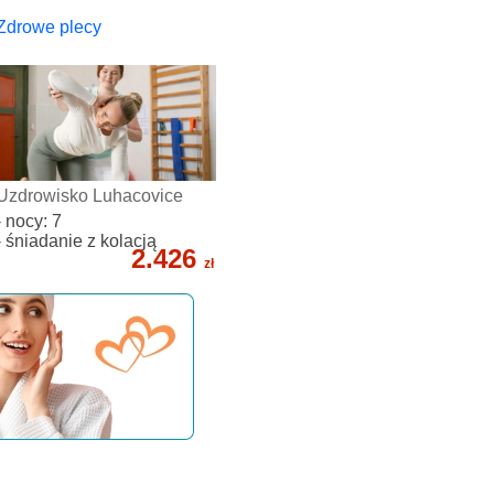
Zdrowe plecy
Uzdrowisko Luhacovice
- nocy: 7
- śniadanie z kolacją
2.426
zł