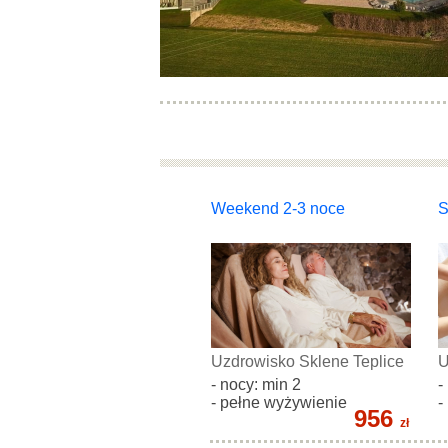
Weekend 2-3 noce
S
Uzdrowisko Sklene Teplice
U
- nocy: min 2
-
- pełne wyżywienie
-
956
zł