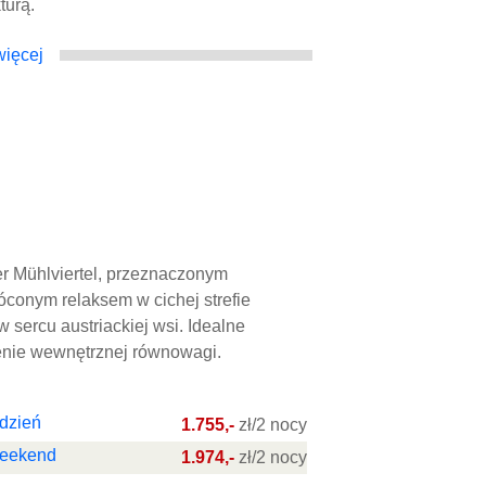
turą.
ięcej
er Mühlviertel, przeznaczonym
łóconym relaksem w cichej strefie
 sercu austriackiej wsi. Idealne
enie wewnętrznej równowagi.
dzień
1.755,-
zł/2 nocy
weekend
1.974,-
zł/2 nocy