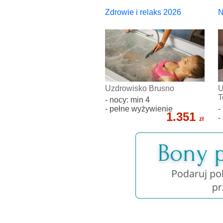
Zdrowie i relaks 2026
N
Uzdrowisko Brusno
U
T
- nocy: min 4
- pełne wyżywienie
-
1.351
-
zł