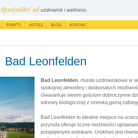
Specjaliści od
uzdrowisk i wellness.
POBYTY
HOTELE
BLOG
KONTAKT
Bad Leonfelden
Bad Leonfelden
, miasto uzdrowiskowe w ser
spokojnej atmosfery i doskonałych możliwośc
Gwarantuje swoim gościom dobroczynne dzia
odnowy biologicznej z szeroką gamą zabieg
Bad Leonfelden to idealne miejsce na uciec
przyroda oferuje liczne możliwości uprawiani
przepięknymi widokami. Urokliwe jest równie