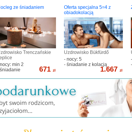
ocleg ze śniadaniem
Oferta specjalna 5=4 z
obiadokolacją
zdrowisko Trenczańskie
Uzdrowisko Bükfürdő
eplice
- nocy: 5
 nocy: min 2
- śniadanie z kolacją
671
1.667
 śniadanie
zł
zł